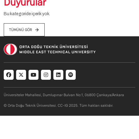
Duyurular
Bu kategoride içerik yok.
TÜMÜNÜ GÖR
Social menu
Üniversiteler Mahallesi, Dumlupınar Bulvarı No:1, 06800 Çankaya/Ankara
© Orta Doğu Teknik Üniversitesi. CC-IG 2025. Tüm hakları saklıdır.